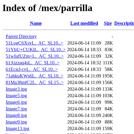
Index of /mex/parrilla
Name
Last modified
Size
Descripti
Parent Directory
-
51LogC6XsvL._AC_SL10..>
2024-06-14 11:09
28K
51YbU+CUKtL._AC_SL10..>
2024-06-14 18:33
83K
51wIufUZm+L._AC_SL10..>
2024-06-14 11:09
32K
61Aizzaq4sL._AC_SL10..>
2024-06-14 18:32
111K
61EcisJ-cvL._AC_SL10..>
2024-06-14 18:33
58K
71ahkuKWs6L._AC_SL10..>
2024-06-14 11:09
195K
81Ma38mfC2L._AC_SL15..>
2024-06-14 11:09
156K
Image3.jpg
2024-06-14 11:09
133K
Image5.jpg
2024-06-14 11:09
103K
Image6.jpg
2024-06-14 11:09
99K
Image7.jpg
2024-06-14 11:09
84K
Image8.jpg
2024-06-14 11:09
240K
Image9.jpg
2024-06-14 11:09
88K
Image13.jpg
2024-06-14 11:09
159K