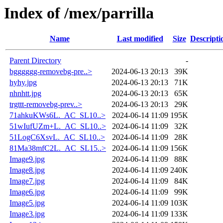
Index of /mex/parrilla
Name
Last modified
Size
Descripti
Parent Directory
-
bgggggg-removebg-pre..>
2024-06-13 20:13
39K
hyhy.jpg
2024-06-13 20:13
71K
nhnhtt.jpg
2024-06-13 20:13
65K
trgttt-removebg-prev..>
2024-06-13 20:13
29K
71ahkuKWs6L._AC_SL10..>
2024-06-14 11:09
195K
51wIufUZm+L._AC_SL10..>
2024-06-14 11:09
32K
51LogC6XsvL._AC_SL10..>
2024-06-14 11:09
28K
81Ma38mfC2L._AC_SL15..>
2024-06-14 11:09
156K
Image9.jpg
2024-06-14 11:09
88K
Image8.jpg
2024-06-14 11:09
240K
Image7.jpg
2024-06-14 11:09
84K
Image6.jpg
2024-06-14 11:09
99K
Image5.jpg
2024-06-14 11:09
103K
Image3.jpg
2024-06-14 11:09
133K